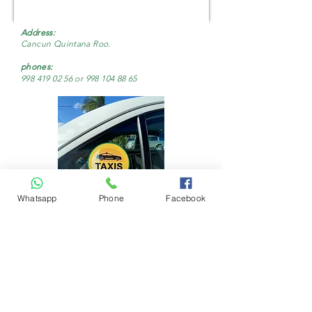
Address:
Cancun Quintana Roo.
phones
:
998 419 02 56
or
998 104 88 65
Whatsapp
Phone
Facebook
NUESTRA UBICACIÓN